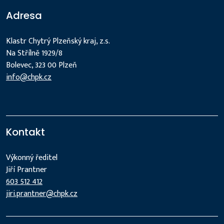
Adresa
Klastr Chytrý Plzeňský kraj, z.s.
Na Střílně 1929/8
Bolevec, 323 00 Plzeň
info@chpk.cz
Kontakt
Výkonný ředitel
Jiří Prantner
603 512 412
jiri.prantner@chpk.cz